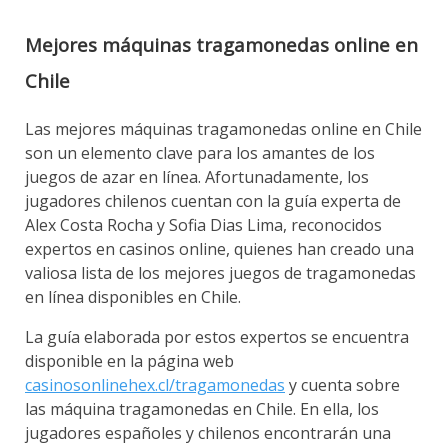
Mejores máquinas tragamonedas online en
Chile
Las mejores máquinas tragamonedas online en Chile
son un elemento clave para los amantes de los
juegos de azar en línea. Afortunadamente, los
jugadores chilenos cuentan con la guía experta de
Alex Costa Rocha y Sofia Dias Lima, reconocidos
expertos en casinos online, quienes han creado una
valiosa lista de los mejores juegos de tragamonedas
en línea disponibles en Chile.
La guía elaborada por estos expertos se encuentra
disponible en la página web
casinosonlinehex.cl/tragamonedas
y cuenta sobre
las máquina tragamonedas en Chile. En ella, los
jugadores españoles y chilenos encontrarán una