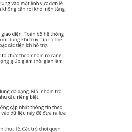
ung vào một lĩnh vực đơn lẻ.
à không cần rời khỏi nền tảng.
 giao diện. Toàn bộ hệ thống
ời dùng khi truy cập có thể
c các tiện ích hỗ trợ.
c tổ chức theo nhóm rõ ràng,
rọng giúp giảm thời gian làm
 dung đa dạng. Mỗi nhóm trò
hu cầu riêng biệt.
hống cập nhật thông tin theo
 vào dữ liệu này để đưa ra lựa
 thực tế. Các trò chơi quen