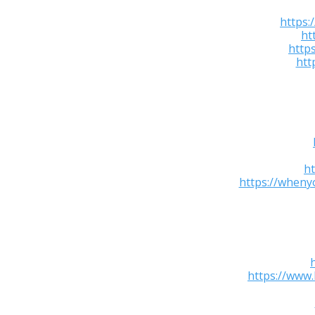
https:
ht
http
htt
h
https://wheny
https://www.