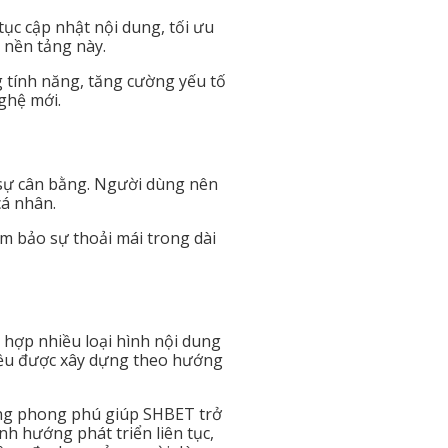
tục cập nhật nội dung, tối ưu
a nền tảng này.
g tính năng, tăng cường yếu tố
ghệ mới.
n sự cân bằng. Người dùng nên
cá nhân.
ảm bảo sự thoải mái trong dài
 hợp nhiều loại hình nội dung
ả đều được xây dựng theo hướng
dung phong phú giúp SHBET trở
ịnh hướng phát triển liên tục,