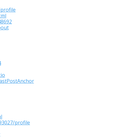
profile
tml
48692
bout
4
io
lastPostAnchor
l
93027/profile
t