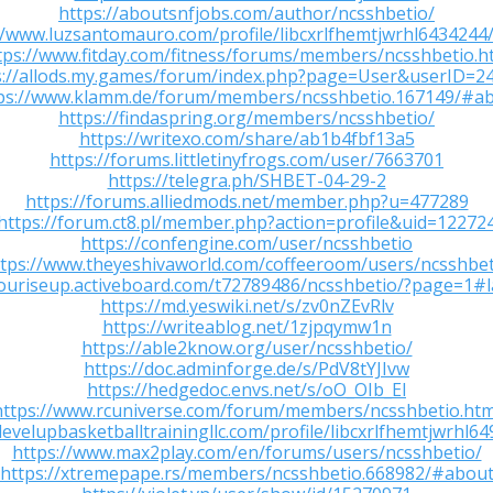
https://aboutsnfjobs.com/author/ncsshbetio/
//www.luzsantomauro.com/profile/libcxrlfhemtjwrhl6434244/
tps://www.fitday.com/fitness/forums/members/ncsshbetio.h
s://allods.my.games/forum/index.php?page=User&userID=2
ps://www.klamm.de/forum/members/ncsshbetio.167149/#a
https://findaspring.org/members/ncsshbetio/
https://writexo.com/share/ab1b4fbf13a5
https://forums.littletinyfrogs.com/user/7663701
https://telegra.ph/SHBET-04-29-2
https://forums.alliedmods.net/member.php?u=477289
https://forum.ct8.pl/member.php?action=profile&uid=12272
https://confengine.com/user/ncsshbetio
ttps://www.theyeshivaworld.com/coffeeroom/users/ncsshbet
ouriseup.activeboard.com/t72789486/ncsshbetio/?page=1#
https://md.yeswiki.net/s/zv0nZEvRlv
https://writeablog.net/1zjpqymw1n
https://able2know.org/user/ncsshbetio/
https://doc.adminforge.de/s/PdV8tYJIvw
https://hedgedoc.envs.net/s/oO_OIb_El
https://www.rcuniverse.com/forum/members/ncsshbetio.htm
levelupbasketballtrainingllc.com/profile/libcxrlfhemtjwrhl64
https://www.max2play.com/en/forums/users/ncsshbetio/
https://xtremepape.rs/members/ncsshbetio.668982/#abou