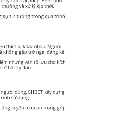
 truy cập trái phép. Bên cạnh
thường và xử lý kịp thời.
 sự tin tưởng trong quá trình
u thiết bị khác nhau. Người
mà không gặp trở ngại đáng kể.
hiệm nhưng vẫn tối ưu cho kích
í ở bất kỳ đâu.
rợ người dùng. SHBET xây dựng
trình sử dụng.
cũng là yếu tố quan trọng góp