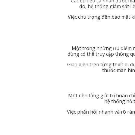
Các dữ liệu cá nhân được mã 
đó, hệ thống giám sát li
Việc chú trọng đến bảo mật k
Một trong những ưu điểm rõ
dùng có thể truy cập thông qu
Giao diện trên từng thiết bị 
thước màn hình
Một nền tảng giải trí hoàn c
hệ thống hỗ t
Việc phản hồi nhanh và rõ rà