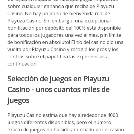
sobre cualquier ganancia que reciba de Playuzu
Casino. No hay un bono de bienvenida real de
Playuzu Casino. Sin embargo, una excepcional
bonificación por depósito del 100% está disponible
para todos los jugadores una vez al mes, ¡sin límite
de bonificación en absoluto! El tío del casino dio una
vuelta por Playuzu Casino y recogió los pros y los
contras sobre el papel. Lea las experiencias a
continuación.
Selección de juegos en Playuzu
Casino - unos cuantos miles de
juegos
Playuzu Casino estima que hay alrededor de 4000
juegos diferentes disponibles, pero el número
exacto de juegos no ha sido anunciado por el casino.