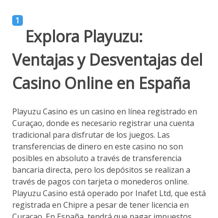
1
Explora Playuzu:
Ventajas y Desventajas del
Casino Online en España
Playuzu Casino es un casino en línea registrado en
Curaçao, donde es necesario registrar una cuenta
tradicional para disfrutar de los juegos. Las
transferencias de dinero en este casino no son
posibles en absoluto a través de transferencia
bancaria directa, pero los depósitos se realizan a
través de pagos con tarjeta o monederos online.
Playuzu Casino está operado por Inafet Ltd, que está
registrada en Chipre a pesar de tener licencia en
Curaçao. En España, tendrá que pagar impuestos