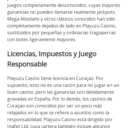
juegos completamente desconocidos, cuyas mayores
ganancias no pueden llamarse realmente jackpots.
Mega Moolahs y otros clásicos conocidos han sido
completamente dejados de lado en Playuzu Casino,
sustituidos por pequeñas y ordinarias tragaperras
con botes ligeramente mayores.
Licencias, Impuestos y Juego
Responsable
Playuzu Casino tiene licencia en Curaçao. Por
supuesto, esto no es una razón para no jugar en un
buen casino, pero las ganancias son debidamente
gravadas en España. Por lo demás, los casinos de
Curaçao son conocidos por ser un poco más
relajados en lo que se refiere a asuntos como la
responsabilidad. Playuzu Casino está dirigido por
Inafet Ltd, cuya cartera también incluye algunos