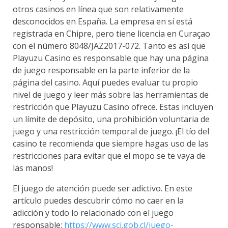
otros casinos en línea que son relativamente
desconocidos en España. La empresa en sí está
registrada en Chipre, pero tiene licencia en Curaçao
con el número 8048/JAZ2017-072. Tanto es así que
Playuzu Casino es responsable que hay una página
de juego responsable en la parte inferior de la
página del casino. Aquí puedes evaluar tu propio
nivel de juego y leer más sobre las herramientas de
restricción que Playuzu Casino ofrece. Estas incluyen
un límite de depósito, una prohibición voluntaria de
juego y una restricción temporal de juego. ¡El tío del
casino te recomienda que siempre hagas uso de las
restricciones para evitar que el mopo se te vaya de
las manos!
El juego de atención puede ser adictivo. En este
artículo puedes descubrir cómo no caer en la
adicción y todo lo relacionado con el juego
responsable:
https://www.scj.gob.cl/juego-