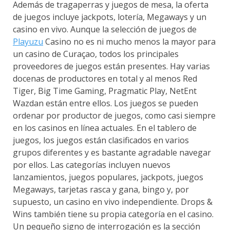
Además de tragaperras y juegos de mesa, la oferta
de juegos incluye jackpots, lotería, Megaways y un
casino en vivo. Aunque la selección de juegos de
Playuzu
Casino no es ni mucho menos la mayor para
un casino de Curaçao, todos los principales
proveedores de juegos están presentes. Hay varias
docenas de productores en total y al menos Red
Tiger, Big Time Gaming, Pragmatic Play, NetEnt
Wazdan están entre ellos. Los juegos se pueden
ordenar por productor de juegos, como casi siempre
en los casinos en línea actuales. En el tablero de
juegos, los juegos están clasificados en varios
grupos diferentes y es bastante agradable navegar
por ellos. Las categorías incluyen nuevos
lanzamientos, juegos populares, jackpots, juegos
Megaways, tarjetas rasca y gana, bingo y, por
supuesto, un casino en vivo independiente. Drops &
Wins también tiene su propia categoría en el casino.
Un pequeño signo de interrogación es la sección