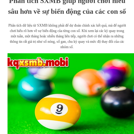
Phân tích SXMB giúp người chơi hiểu
sâu hơn về sự biến động của các con số
Phân tích dữ liệu từ SXMB không phải để dự đoán chính xác kết quả, mà để người
chơi hiểu rõ hơn về sự biến động của từng con số. Khi xem lại các kỳ quay trong
một tuần, một tháng hoặc nhiều tháng liên tiếp, người chơi có thể nhận ra những
thông tin rất giá trị như số nóng, số gan, chu kỳ quay và mức độ thay đổi của các
nhóm số.