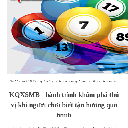
Người chơi XSMN cũng dần học cách phân biệt giữa tín hiệu thật và tín hiệu giả
KQXSMB - hành trình khám phá thú
vị khi người chơi biết tận hưởng quá
trình